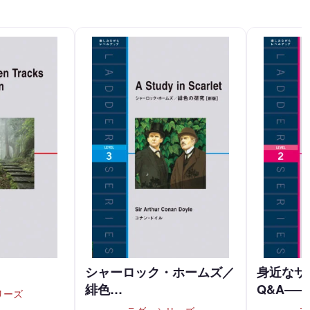
シャーロック・ホームズ／
身近なサ
緋色…
Q&A―
リーズ