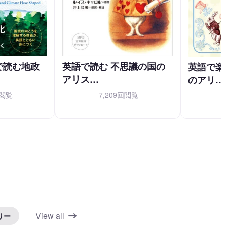
で読む地政
英語で読む 不思議の国の
英語で楽
アリス…
のアリ…
回閲覧
7,209回閲覧
View all
リー