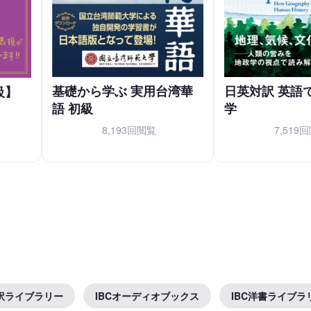
基礎から学ぶ 実用台湾華
日英対訳 英語
級】
語 初級
学
8,193回閲覧
7,519
対訳ライブラリー
IBCオーディオブックス
IBC洋書ライブラ