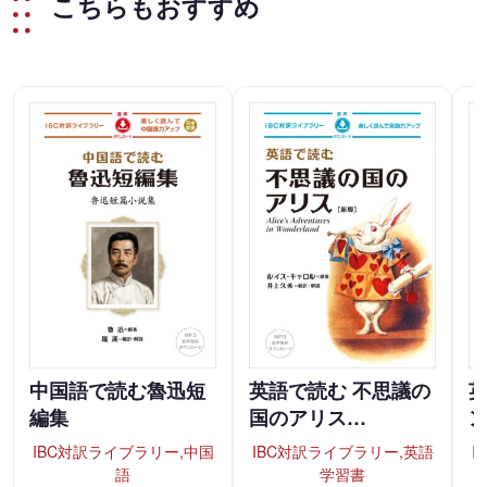
こちらもおすすめ
中国語で読む魯迅短
英語で読む 不思議の
英
編集
国のアリス…
IBC対訳ライブラリー,中国
IBC対訳ライブラリー,英語
I
語
学習書