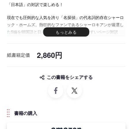
「日本語」の対訳で楽しめる！
現在でも圧倒的な人気を誇り「名探偵」の代名詞的存在シャーロ
ック・ホームズ。熱狂的なファンであるシャーロキアンが厳選し
た5編を韓国語と日本語の対訳で収録。読みやすいページ対訳
に、役立つ表現の解説や重要語句のワードリスト、そして朗読音
声ダウンロード付きで、韓国語学習者に最適な一冊！
2,860円
紙書籍定価
【収録タイトル】
❶『ボヘミアの醜聞』
❷『赤毛組合』
この書籍をシェアする
❸『まだらの紐』
❹『空き家の冒険』
❺『踊る人形』
書籍の購入