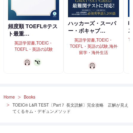
i
ハッカーズ・スーパ
頻度順 TOEFL®テス
ー・ボキャブ…
ト最重…
T
英語学習書,TOEIC・
英語学習書,TOEIC・
TOEFL・英語の試験,海外
TOEFL・英語の試験
留学・海外生活
Home
Books
TOEIC® L&R TEST〔Part７ 長文読解〕完全攻略 正解が見え
てくるキム・デギュンメソッド