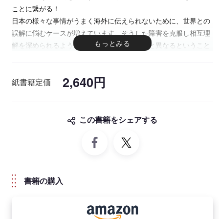
ことに繋がる！
日本の様々な事情がうまく海外に伝えられないために、世界との
誤解に悩むケースが増えています。そうした障害を克服し相互理
解を深められるように、日本は特殊で他の国と異なるということ
を強調するのではなく、「世界史の中の日本」という位置づけに
配慮しながら、日本史のターニングポイントを日韓対訳で解説し
2,640円
ています。肩肘張らないスタンスで、海外の人に日本の歴史を説
紙書籍定価
明するために最適な対訳本。MP3音声CD付きで、発音もしっか
り学習できます。
この書籍をシェアする
注：本書の CD-ROM は MP3 形式になっており、パソコンや
MP3 プレーヤーで聴くことができます。MP3 ファイルの転送・
再生につきましてはお使いの機器の説明書をご参照ください。
（参考：
付属CDから MP3音源をパソコンの音楽プレーヤーに取
り込む方法について
）
書籍の購入
※このディスクはCDプレーヤーでは再生できません。