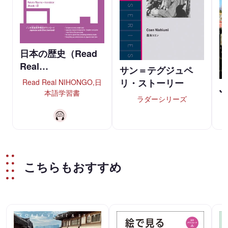
日本の歴史（Read
Real…
サン＝テグジュペ
リ・ストーリー
Read Real NIHONGO,日
J
本語学習書
ラダーシリーズ
こちらもおすすめ