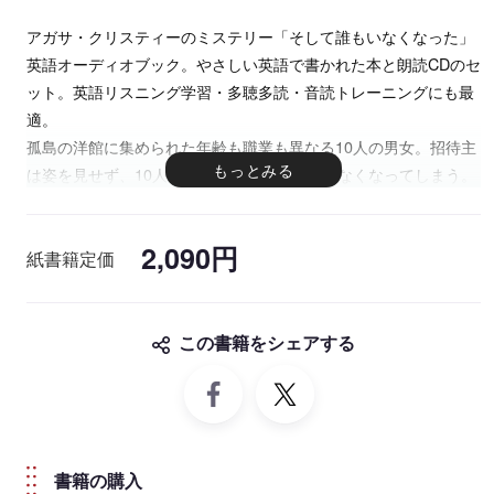
アガサ・クリスティーのミステリー「そして誰もいなくなった」
英語オーディオブック。やさしい英語で書かれた本と朗読CDのセ
ット。英語リスニング学習・多聴多読・音読トレーニングにも最
適。
孤島の洋館に集められた年齢も職業も異なる10人の男女。招待主
は姿を見せず、10人は嵐が襲う島から出られなくなってしまう。
やがて、館に伝わる童謡になぞらえた殺人が起こる。誰かが殺さ
れるたび、10体あった兵隊人形も一体ずつ消えていく。ひとり、
2,090円
またひとりと殺されて、ついには……。ミステリーの女王、アガ
紙書籍定価
サ・クリスティーの傑作を、読みやすい英文と学習者に最適な朗
読スピードとなるよう工夫された音声で楽しむ一冊！
この書籍をシェアする
書籍の購入