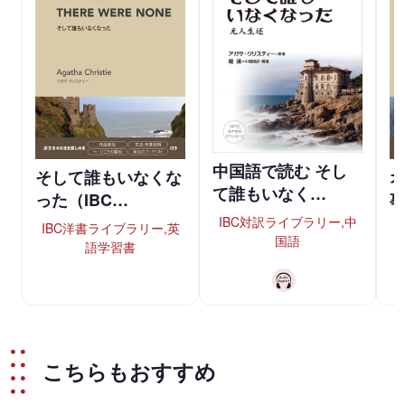
中国語で読む そし
そして誰もいなくな
て誰もいなく…
った（IBC…
事
IBC対訳ライブラリー,中
IBC洋書ライブラリー,英
国語
語学習書
こちらもおすすめ