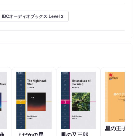
IBCオーディオブックス Level 2
星の王子さ
夜
よだかの星
風の又三郎