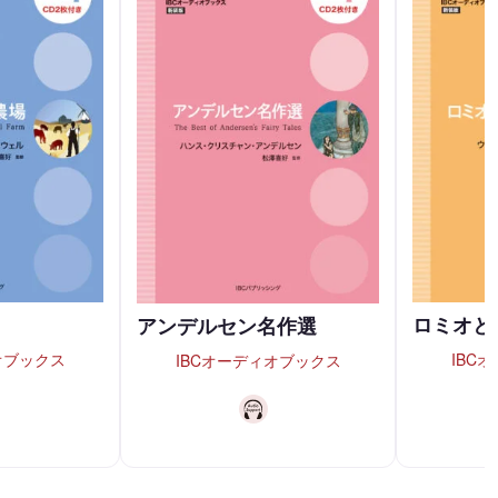
ロミオと
アンデルセン名作選
オブックス
IBC
IBCオーディオブックス