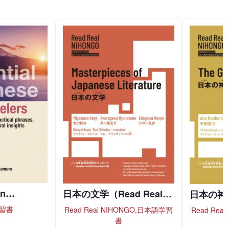
an…
日本の文学（Read Real…
日本の神々
習書
Read Real NIHONGO,日本語学習
Read Rea
書