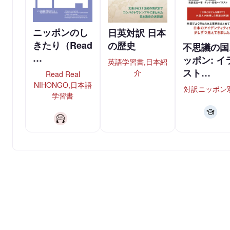
ニッポンのし
日英対訳 日本
きたり（Read
の歴史
不思議の国
…
ッポン: イ
英語学習書,日本紹
スト…
介
Read Real
NIHONGO,日本語
対訳ニッポン
学習書