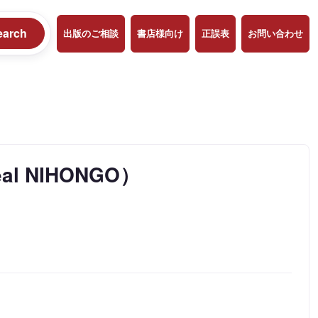
earch
出版のご相談
書店様向け
正誤表
お問い合わせ
l NIHONGO）