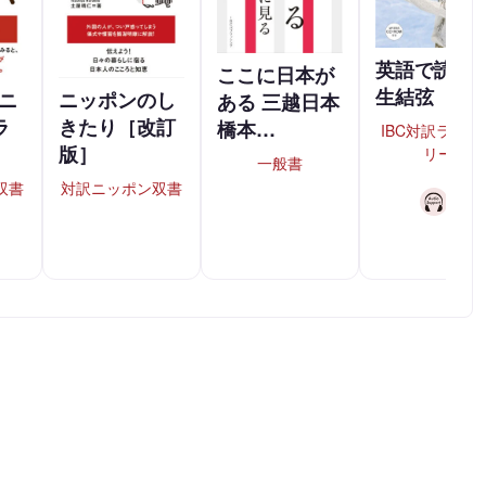
英語で読む
ここに日本が
生結弦
ニッポンのし
ニ
ある 三越日本
きたり［改訂
ラ
橋本…
IBC対訳ライブ
版］
リー
一般書
対訳ニッポン双書
双書