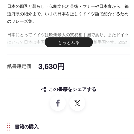
日本の四季と暮らし・伝統文化と芸術・マナーや日本食から、都
道府県の紹介まで、いまの日本を正しくドイツ語で紹介するため
のフレーズ集。
日本にとってドイツは欧州最大の貿易相手国であり、またドイツ
にとって日本は中国に次ぐアジア第2位の貿易相手国です。2021
年には日独修好160周年を迎え、日独関係はますます重要なもの
となっています。政治・経済面ではもちろん、文化・学術分でも
3,630円
市民レベルでの活発な交流が行われており、今後、友好関係をさ
紙書籍定価
らに深めていくことが期待されています。
本書は、ビジネスでもプライベートでも、日本について聞かれた
とき、知識として知っていることをドイツ語で正確に伝えること
この書籍をシェアする
ができるようになるフレーズ集です。
書籍の購入