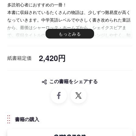
多読初心者におすすめの一冊！
本書に収録されているたくさんの物語は、少しずつ難易度が高く
なっていきます。中学英語レベルでやさしく書き改められた童話
から、最後はシャーロック・ホームズから、シェイクスピアま
で。収録タイトルのすべてが短編なのでチャレンジしやすく、知
らず知らずのうちに英文読解力が強化できる、多読初心者におす
すめの一冊です。MP3音声付き。
2,420円
紙書籍定価
各ページの下欄に重要語句・表現のワードリスト付きなので気に
なる語彙はその場で確認できます。
鹿児島県立立川薩清修館高校の出水田隆文先生による英語解説付
この書籍をシェアする
き。TOEIC® や実際のビジネスの場にも頻出する表現や重要語彙
を抽出し、解説します。
本文の英文はアメリカの言語学者の指揮のもとMP3音声をCD-
ROMに収録
注：本書の CD-ROM は MP3 形式になっており、パソコンや
書籍の購入
MP3 プレーヤーで聴くことができます。MP3 ファイルの転送・
再生につきましてはお使いの機器の説明書をご参照ください。