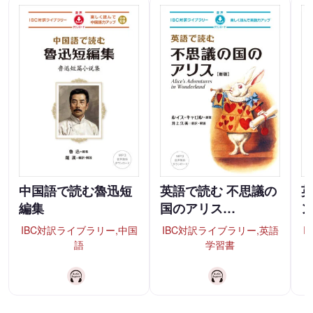
中国語で読む魯迅短
英語で読む 不思議の
英
編集
国のアリス…
IBC対訳ライブラリー,中国
IBC対訳ライブラリー,英語
I
語
学習書