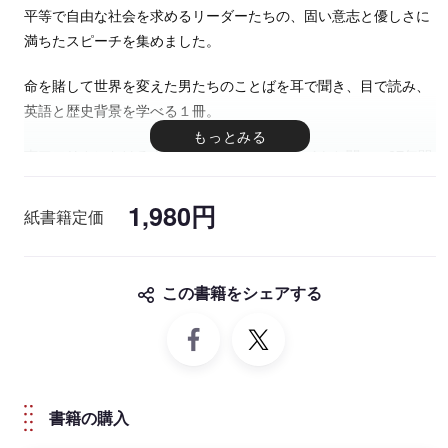
平等で自由な社会を求めるリーダーたちの、固い意志と優しさに
満ちたスピーチを集めました。
命を賭して世界を変えた男たちのことばを耳で聞き、目で読み、
英語と歴史背景を学べる１冊。
南アフリカにおける人種差別政策アパルトヘイトと闘い、27年間
を獄中で過ごしたのち大統領となったネルソン・マンデラを筆頭
に、ガンディー、キング牧師、ダライ・ラマ14世、ゴルバチョ
1,980円
紙書籍定価
フ、リンカーンなど、名だたる男たちのスピーチを日英対訳で展
開。スピーチが行われた「背景解説」と使われている「英語表
現」の意味を徹底的に解説！ワードリスト付きだからストレスフ
この書籍をシェアする
リーで読み通せます。
＊付属のCD音声は生のスピーチ録音ではなく、ナレーションのエ
キスパートによるものです。
書籍の購入