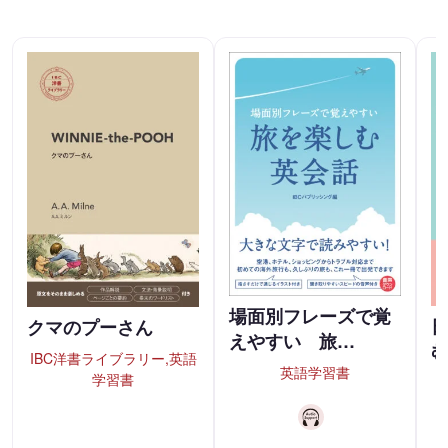
場面別フレーズで覚
クマのプーさん
えやすい 旅…
IBC洋書ライブラリー,英語
英語学習書
学習書