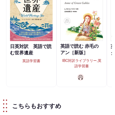
英語で読む 赤毛の
日英対訳 英語で読
英
アン［新版］
む世界遺産
IBC対訳ライブラリー,英
英語学習書
語学習書
こちらもおすすめ