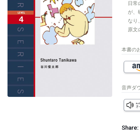
日常
が、
なり
原文
本書の
音声ダ
Share: