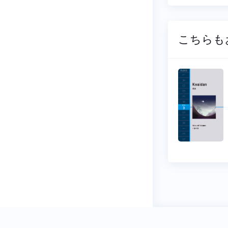
こちらも
か 谷川
五輪書
郎詩集
宮本武蔵 (原著)
太郎 (著
1100円
円
プライバシーポ