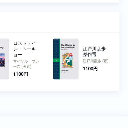
ロスト・イ
江戸川乱歩
ン・トーキ
傑作選
ョー
江戸川乱歩 (著)
マイケル・ブレ
ーズ (著者)
1100円
1100円
Copyright
IBC PUBLISHING
All Rights Reserved.