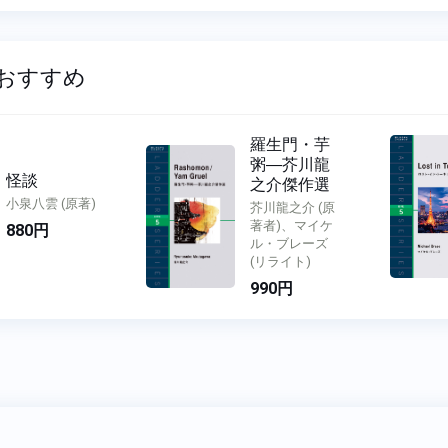
おすすめ
羅生門・芋
粥―芥川龍
怪談
之介傑作選
小泉八雲 (原著)
芥川龍之介 (原
著者)、マイケ
880円
ル・ブレーズ
(リライト)
990円
リシー
運営会社