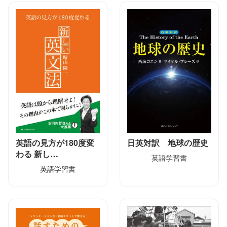
英語の見方が180度変
日英対訳 地球の歴史
わる 新し…
英語学習書
英語学習書