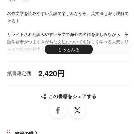
名作文学を読みやすい英語で楽しみながら、英文法も深く理解で
きる！
リライトされた読みやすい英文で海外の名作を楽しみながら、英
語学習者がつまずきがちな文法についても詳しく学べる人気シリ
ーズの新作が登場！
これまでの学習で知識の断片だった文法事項が、文章を読み進め
ながら学ぶことで、具体的にどんな場面でどんな役割を担い、ど
2,420円
のような意味・ニュアンスを伝えるのか、体系的に整理されてい
紙書籍定価
きます。「語彙」や「表現」に加えて「文法」も十分に理解して
精読し、正確に翻訳する力を鍛えることができる一冊です。
この書籍をシェアする
書籍の購入