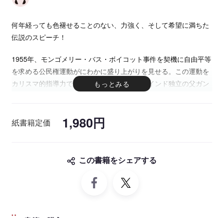
何年経っても色褪せることのない、力強く、そして希望に満ちた
伝説のスピーチ！
1955年、モンゴメリー・バス・ボイコット事件を契機に自由平等
を求める公民権運動がにわかに盛り上がりを見せる。この運動を
カリスマ的指導力で舵取りしたキング牧師。インド独立の父ガン
ジーに啓蒙され、自身の牧師としての素養も手伝って、徹底した
｢非暴力主義」を貫き、群衆を導いた。
1,980円
“I Have a Dream (私には夢がある)”であまりにも有名なスピーチ
紙書籍定価
で英語を学ぶと同時に、アメリカが大切にしている価値観が理解
できる一冊です！
この書籍をシェアする