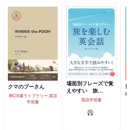
場面別フレーズで覚
クマのプーさん
えやすい 旅…
IBC洋書ライブラリー,英語
英語学習書
学習書