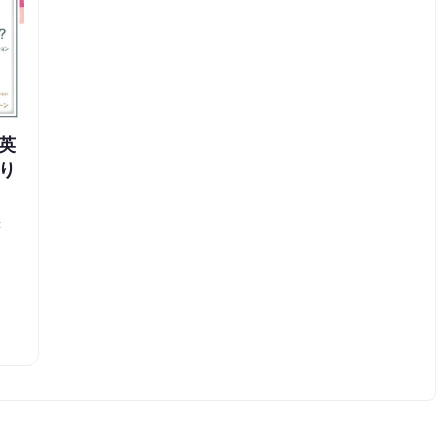
英
り
書