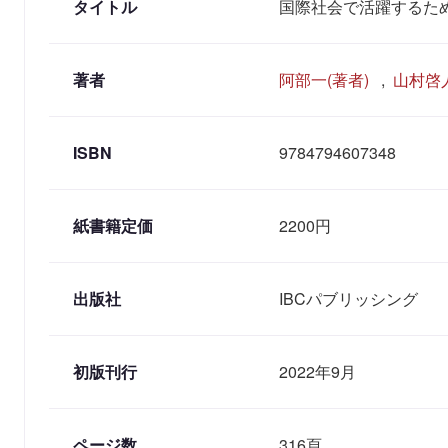
タイトル
国際社会で活躍するた
著者
阿部一(著者)
,
山村啓人
ISBN
9784794607348
紙書籍定価
2200円
出版社
IBCパブリッシング
初版刊行
2022年9月
ページ数
316頁