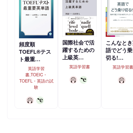
国際社会で活
こんなとき
頻度順
躍するための
語でどう乗
TOEFL®テス
上級英…
切る!…
ト最重…
英語学習書
英語学習
英語学習
書,TOEIC・
TOEFL・英語の試
験