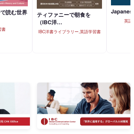
Japanese
語で読む世界
ティファニーで朝食を
英語
（IBC洋…
習書
IBC洋書ライブラリー,英語学習書