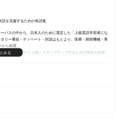
単語を克服するための単語集
コーパスの中から、日本人のために選定した「上級英語学習者にな
ンタリー番組・ディベート・対談はもとより、医療・精密機械・軍
中から精選。
わらない、中級から上級へステップアップするための単語を効率
刊）を再編集し改題したものです。