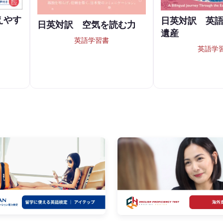
えやす
日英対訳 英
日英対訳 空気を読む力
遺産
英語学習書
英語学