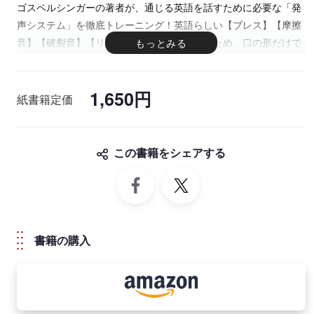
ゴスペルシンガーの著者が、通じる英語を話すために必要な「発
声システム」を徹底トレーニング！英語らしい【ブレス】【摩擦
音】【破裂音】【リズム】などを手に入れるため、口の形だけで
なく、体全体の使い方を理解しやすいよう図解を交えて徹底解説
します。「発声システム」が英語らしくなればなるほど、リスニ
1,650円
ング力もさらに向上する、同時通訳のプロも納得のトレーニング
紙書籍定価
です。
さらに、本書には動画コンテンツもご用意しているので、書籍と
合わせて、楽しくプロの指導を受けることができます。「発音は
この書籍をシェアする
ある程度マスターしたけど、何かが違う…」と悩む学習者にオス
スメです！
書籍の購入