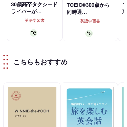
30歳高卒タクシード
ゴ
TOEIC®300点から
ライバーが…
同時通…
英語学習書
英語学習書
こちらもおすすめ