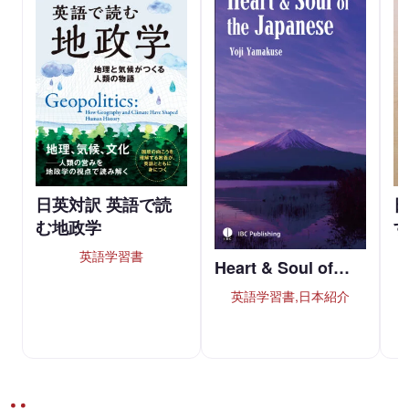
日英対訳 英語で読
日
む地政学
英語学習書
Heart & Soul of…
英語学習書,日本紹介