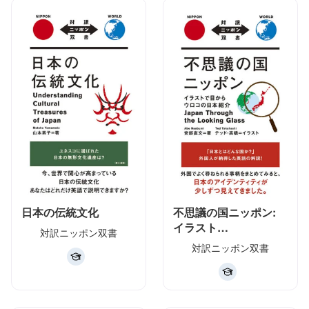
日本の伝統文化
不思議の国ニッポン:
イラスト…
対訳ニッポン双書
対訳ニッポン双書