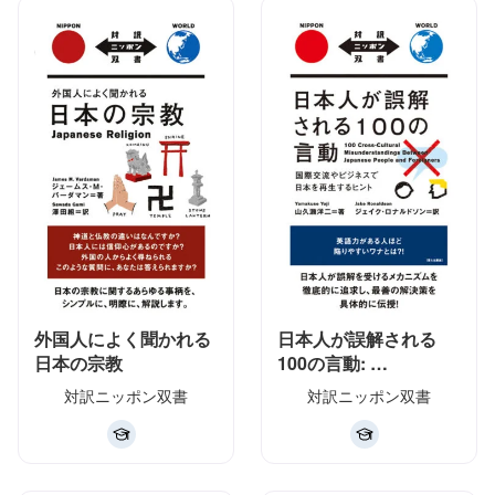
外国人によく聞かれる
日本人が誤解される
日本の宗教
100の言動: …
対訳ニッポン双書
対訳ニッポン双書