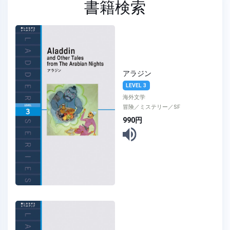
書籍検索
アラジン
LEVEL 3
海外文学
冒険／ミステリー／SF
990円