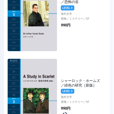
／恐怖の谷
LEVEL 3
海外文学
冒険／ミステリー／SF
990円
シャーロック・ホームズ
／緋色の研究［新版］
LEVEL 3
海外文学
冒険／ミステリー／SF
990円