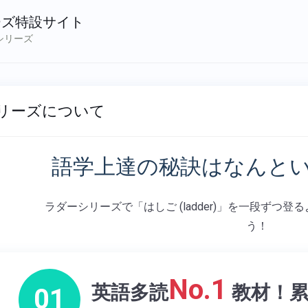
ーズ特設サイト
シリーズ
リーズについて
語学上達の秘訣はなんと
ラダーシリーズで「はしご (ladder)」を一段ずつ
う！
No.1
英語多読
教材！
01