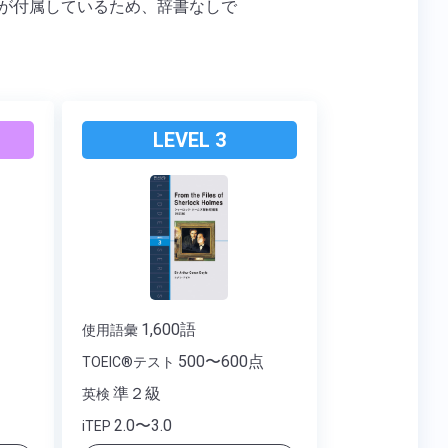
が付属しているため、辞書なしで
LEVEL 3
1,600語
使用語彙
点
500〜600点
TOEIC®テスト
準２級
英検
2.0〜3.0
iTEP