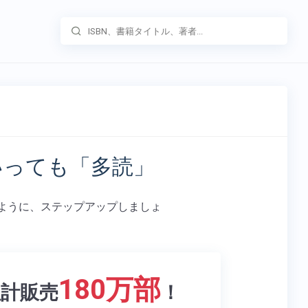
いっても「多読」
登るように、ステップアップしましょ
180万部
累計販売
！