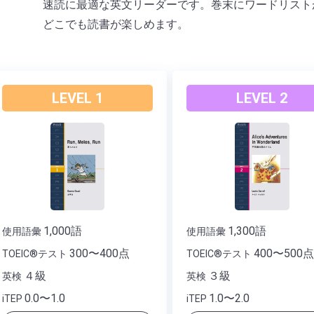
速読に最適な英文リーダーです。巻末にワードリスト
どこでも読書が楽しめます。
LEVEL 1
LEVEL 2
1,000語
1,300語
使用語彙
使用語彙
300〜400点
400〜500
TOEIC®テスト
TOEIC®テスト
４級
３級
英検
英検
0.0〜1.0
1.0〜2.0
iTEP
iTEP